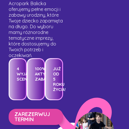
Acropark Balicka
oferujemy pełne emocji i
zabawy urodziny, które
Twoje dziecko zapamięta
na długo. Do wyboru
mamy różnorodne
tematyczne imprezy,
które dostosujemy do
Twoich potrzeb i
oczekiwań.
4
100%
JUŻ
WYJĄTKOWE
AKTYWNEJ
OD
SCENARIUSZE!
ZABAWY
5
ROKU
ŻYCIA!
ZAREZERWUJ
TERMIN