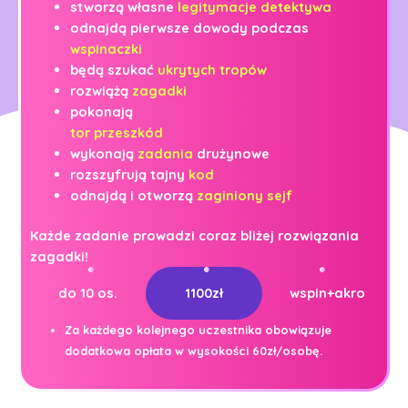
stworzą własne
legitymacje detektywa
odnajdą pierwsze dowody podczas
wspinaczki
będą szukać
ukrytych tropów
rozwiążą
zagadki
pokonają
tor przeszkód
wykonają
zadania
drużynowe
rozszyfrują tajny
kod
odnajdą i otworzą
zaginiony sejf
Każde zadanie prowadzi coraz bliżej rozwiązania
zagadki!
do 10 os.
1100zł
wspin+akro
Za każdego kolejnego uczestnika obowiązuje
dodatkowa opłata w wysokości 60zł/osobę.