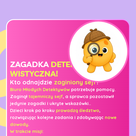
ZAGADKA
DETEKTY­
WISTYCZNA!
Kto odnajdzie
zaginiony sejf
?
Biuro Młodych Detektywów
potrzebuje pomocy.
Zaginął
tajemniczy sejf
, a sprawca pozostawił
jedynie zagadki i ukryte wskazówki..
Dzieci krok po kroku
prowadzą śledztwo
,
rozwiązując kolejne zadania i zdobywając
nowe
dowody
.
W trakcie misji: