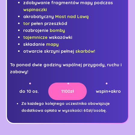
zdobywanie fragmentów mapy podczas
wspinaczki
akrobatyczny
Most nad Lawą
tor
pełen przeszkód
rozbrojenie
bomby
tajemnicze
wskazówki
składanie
mapy
otwarcie skrzyni pełnej
skarbów!
To ponad dwie godziny wspólnej przygody, ruchu i
zabawy!
do 10 os.
1100zł
wspin+akro
Za każdego kolejnego uczestnika obowiązuje
dodatkowa opłata w wysokości 60zł/osobę.