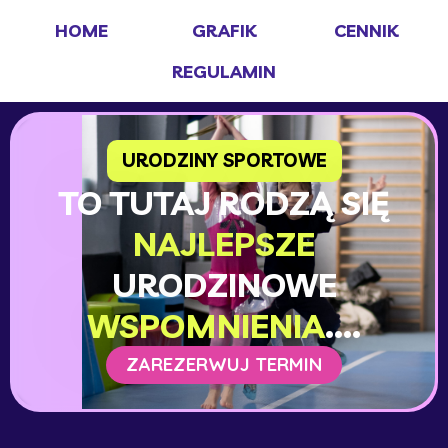
Skip
HOME
GRAFIK
CENNIK
to
content
REGULAMIN
URODZINY SPORTOWE
TO TUTAJ RODZĄ SIĘ
NAJLEPSZE
URODZINOWE
WSPOMNIENIA
....
ZAREZERWUJ TERMIN