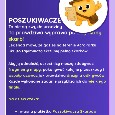
POSZUKIWACZE
SKARBÓW!
To nie są zwykłe urodziny....
To prawdziwa wyprawa po
zaginiony
skarb!
Legenda mówi, że gdzieś na terenie AcroParku
ukryto tajemniczą skrzynię pełną skarbów…
Aby ją odnaleźć, uczestnicy muszą zdobywać
fragmenty mapy
, pokonywać kolejne przeszkody i
współpracować
jak prawdziwa
drużyna odkrywców
.
Każde wykonane zadanie przybliża ich do
wielkiego
finału
.
Na dzieci czeka:
własna plakietka
Poszukiwacza Skarbów