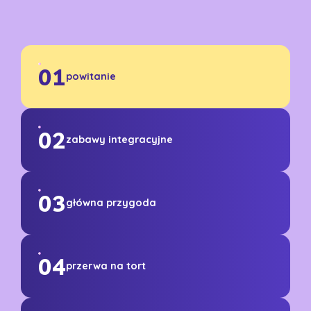
01
powitanie
02
zabawy integracyjne
03
główna przygoda
04
przerwa na tort