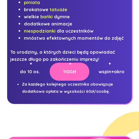
piniata
brokatowe
tatuaże
wielkie
bańki
dymne
dodatkowe animacje
niespodzianki
dla uczestników
mnóstwo efektownych momentów do zdjęć
To urodziny, o których dzieci będą opowiadać
jeszcze długo po zakończeniu imprezy!
do 10 os.
1100zł
wspin+akro
Za każdego kolejnego uczestnika obowiązuje
dodatkowa opłata w wysokości 60zł/osobę.