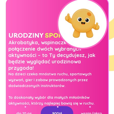
URODZINY
SPORTOWE
Akrobatyka, wspinaczka, szarfy lub
połączenie dwóch wybranych
aktywności – to Ty decydujesz, jak
będzie wyglądać urodzinowa
przygoda!
Na dzieci czeka mnóstwo ruchu, sportowych
wyzwań, gier i zabaw prowadzonych przez
doświadczonych instruktorów.
To doskonały wybór dla małych miłośników
aktywności, którzy najlepiej bawią się w ruchu.
do 10 os.
900zł
wspin/akro