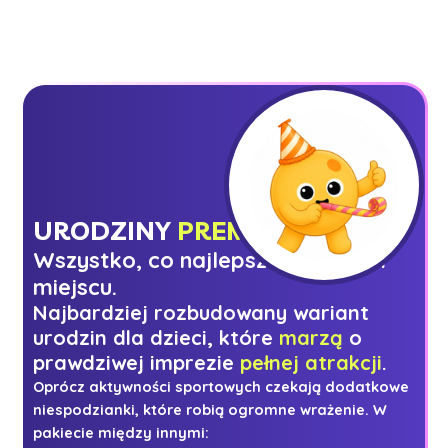
URODZINY
PREMIUM
Wszystko, co najlepsze w jednym
miejscu.
Najbardziej rozbudowany wariant
urodzin dla dzieci, które
marzą
o
prawdziwej imprezie
pełnej atrakcji
.
Oprócz aktywności sportowych czekają dodatkowe
niespodzianki, które robią ogromne wrażenie. W
pakiecie między innymi: