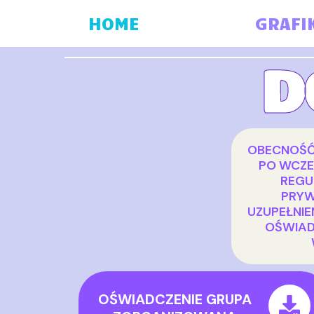
Skip
HOME
GRAFI
to
content
D
OBECNOŚĆ
PO WCZE
REGU
PRYW
UZUPEŁNI
OŚWIAD
OŚWIADCZENIE GRUPA