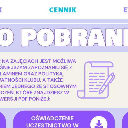
K
CENNIK
E
O POBRAN
 NA ZAJĘCIACH JEST MOŻLIWA
ŚNIEJSZYM ZAPOZNANIU SIĘ Z
LAMINEM ORAZ POLITYKĄ
ATNOŚCI KLUBU, A TAKŻE
ENIEM JEDNEGO ZE STOSOWNYM
CZEŃ, KTÓRE ZNAJDZIESZ W
WERSJI PDF PONIŻEJ:
OŚWIADCZENIE
UCZESTNICTWO W